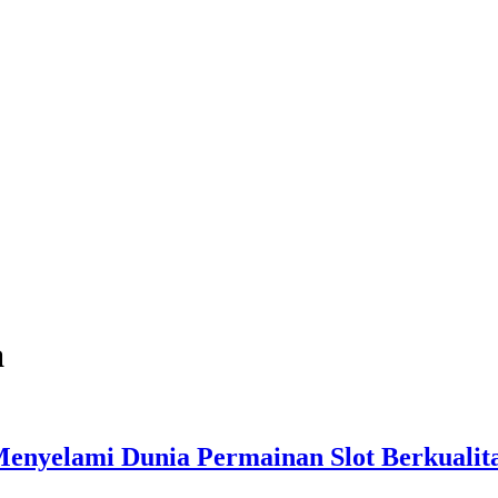
a
Menyelami Dunia Permainan Slot Berkualita