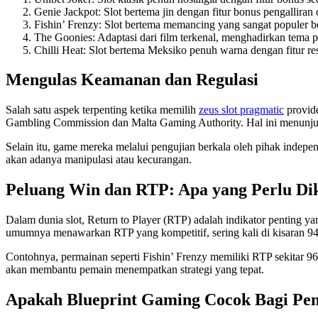
Genie Jackpot: Slot bertema jin dengan fitur bonus pengalliran 
Fishin’ Frenzy: Slot bertema memancing yang sangat populer 
The Goonies: Adaptasi dari film terkenal, menghadirkan tema 
Chilli Heat: Slot bertema Meksiko penuh warna dengan fitur 
Mengulas Keamanan dan Regulasi
Salah satu aspek terpenting ketika memilih
zeus slot pragmatic
provide
Gambling Commission dan Malta Gaming Authority. Hal ini menunjukk
Selain itu, game mereka melalui pengujian berkala oleh pihak indepe
akan adanya manipulasi atau kecurangan.
Peluang Win dan RTP: Apa yang Perlu Di
Dalam dunia slot, Return to Player (RTP) adalah indikator penting 
umumnya menawarkan RTP yang kompetitif, sering kali di kisaran 94
Contohnya, permainan seperti Fishin’ Frenzy memiliki RTP sekitar 9
akan membantu pemain menempatkan strategi yang tepat.
Apakah Blueprint Gaming Cocok Bagi Pe