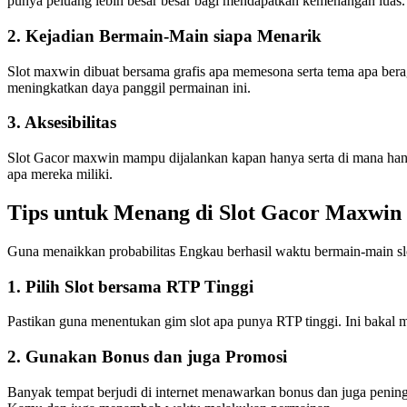
punya peluang lebih besar besar bagi mendapatkan kemenangan luas.
2. Kejadian Bermain-Main siapa Menarik
Slot maxwin dibuat bersama grafis apa memesona serta tema apa ber
meningkatkan daya panggil permainan ini.
3. Aksesibilitas
Slot Gacor maxwin mampu dijalankan kapan hanya serta di mana hanya
apa mereka miliki.
Tips untuk Menang di Slot Gacor Maxwin 
Guna menaikkan probabilitas Engkau berhasil waktu bermain-main slo
1. Pilih Slot bersama RTP Tinggi
Pastikan guna menentukan gim slot apa punya RTP tinggi. Ini baka
2. Gunakan Bonus dan juga Promosi
Banyak tempat berjudi di internet menawarkan bonus dan juga peningk