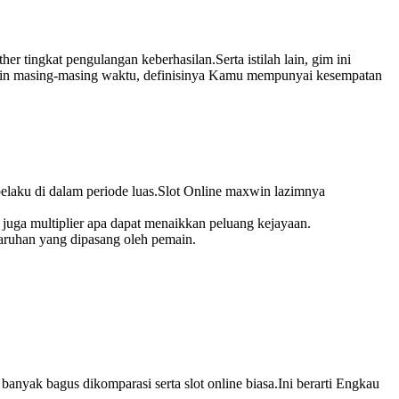
r tingkat pengulangan keberhasilan.Serta istilah lain, gim ini
xwin masing-masing waktu, definisinya Kamu mempunyai kesempatan
laku di dalam periode luas.Slot Online maxwin lazimnya
n juga multiplier apa dapat menaikkan peluang kejayaan.
 taruhan yang dipasang oleh pemain.
nyak bagus dikomparasi serta slot online biasa.Ini berarti Engkau