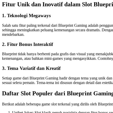
Fitur Unik dan Inovatif dalam Slot Bluep
1. Teknologi Megaways
Salah satu fitur paling terkenal dari Blueprint Gaming adalah pen
sehingga meningkatkan peluang kemenangan secara dramatis. Dengan 
mendebarkan.
2. Fitur Bonus Interaktif
Blueprint tidak hanya berhenti pada grafis dan visual yang menakju
kemenangan, atau bahkan mini-games yang mengasyikkan. Contohnya a
3. Tema Variatif dan Kreatif
Setiap game dari Blueprint Gaming hadir dengan tema yang unik dan
sesuai selera pemain. Tema-tema ini disusun dengan detail dan este
Daftar Slot Populer dari Blueprint Gamin
Berikut adalah beberapa game slot terkenal yang dirilis oleh Bluepri
Unibet Joker: Slot klasik penuh nostalgia dengan fitur bonus