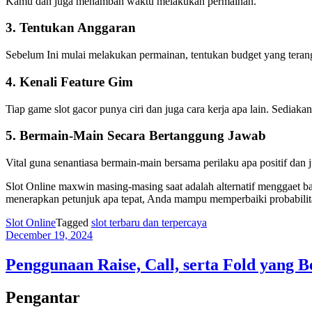
Kamu dan juga menambah waktu melakukan permainan.
3. Tentukan Anggaran
Sebelum Ini mulai melakukan permainan, tentukan budget yang tera
4. Kenali Feature Gim
Tiap game slot gacor punya ciri dan juga cara kerja apa lain. Sediak
5. Bermain-Main Secara Bertanggung Jawab
Vital guna senantiasa bermain-main bersama perilaku apa positif d
Slot Online maxwin masing-masing saat adalah alternatif menggaet ba
menerapkan petunjuk apa tepat, Anda mampu memperbaiki probabili
Slot Online
Tagged
slot terbaru dan terpercaya
December 19, 2024
Penggunaan Raise, Call, serta Fold yang B
Pengantar