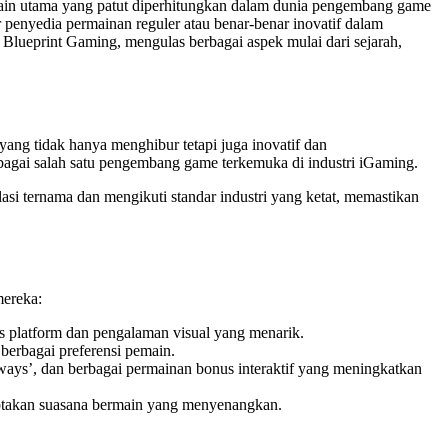
 pemain utama yang patut diperhitungkan dalam dunia pengembang game
penyedia permainan reguler atau benar-benar inovatif dalam
 Blueprint Gaming, mengulas berbagai aspek mulai dari sejarah,
yang tidak hanya menghibur tetapi juga inovatif dan
bagai salah satu pengembang game terkemuka di industri iGaming.
lasi ternama dan mengikuti standar industri yang ketat, memastikan
mereka:
as platform dan pengalaman visual yang menarik.
 berbagai preferensi pemain.
ays’, dan berbagai permainan bonus interaktif yang meningkatkan
iptakan suasana bermain yang menyenangkan.