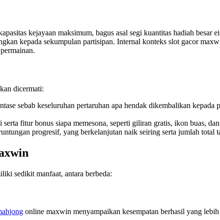
asitas kejayaan maksimum, bagus asal segi kuantitas hadiah besar eithe
gkan kepada sekumpulan partisipan. Internal konteks slot gacor ma
 permainan.
kan dicermati:
ase sebab keseluruhan pertaruhan apa hendak dikembalikan kepada pe
serta fitur bonus siapa memesona, seperti giliran gratis, ikon buas, da
ntungan progresif, yang berkelanjutan naik seiring serta jumlah total
axwin
ki sedikit manfaat, antara berbeda:
mahjong
online maxwin menyampaikan kesempatan berhasil yang lebih ba